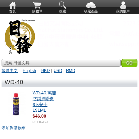
首頁
購物單
搜索
收藏產品
我的帳戶
搜索 日發文具
繁體中文
│
English
HKD
｜
USD
｜
RMD
WD-40
WD-40 萬能
防銹潤滑劑
6.5安士
191ML
$46.00
添加到購物車