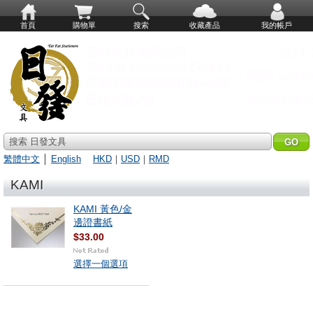
首頁
購物單
搜索
收藏產品
我的帳戶
搜索 日發文具
繁體中文
│
English
HKD
｜
USD
｜
RMD
KAMI
KAMI 黃色/金
邊證書紙
$33.00
選擇一個選項