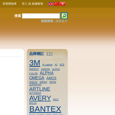
查看購物車
登入
或
創建帳號
搜索
進階搜索
|
搜索提示
品牌標記
[？]
3M
A Labels
A1
ACE
AIDATA
PARROT
ALPHA
ALPHA
COLOR
OMEGA
AMOS
ARGO
ANEOS
ARON
ALPHA(AA)
ARTLINE
AUTOMAX
AVERY
BA27
BAIJIA
BANTEX