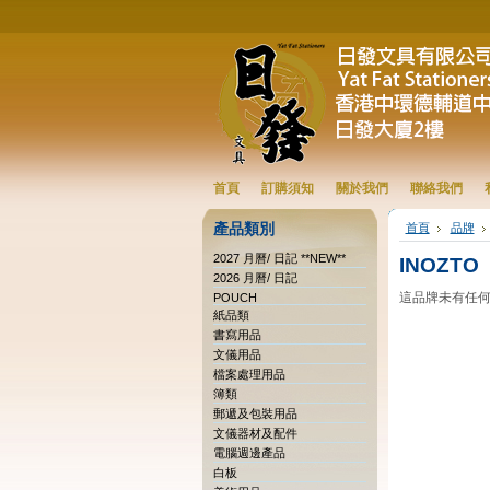
首頁
訂購須知
關於我們
聯絡我們
產品類別
首頁
品牌
2027 月曆/ 日記 **NEW**
INOZTO
2026 月曆/ 日記
這品牌未有任
POUCH
紙品類
書寫用品
文儀用品
檔案處理用品
簿類
郵遞及包裝用品
文儀器材及配件
電腦週邊產品
白板