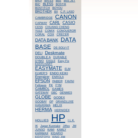
BAQI
BATES
BEE
BEE JET
BLESS
BIC
BOSTIK
BOSTITCH
BOYOU
BROTHER
BX
C.P. LASO
CANON
CAMBRIDGE
CASIO
CARL
CAPWAY
CESS
CHUANG CHENG
YULE
COMIX
CONQUEROR
COX
CORAL
CRECER
DATA
DATA BANK
BASE
DE-SOLV-IT
Deskmate
DELI
DOUBLE A
DURABLE
DYMO
EAGLE
Easy-Fix
EASYCHART
EASYMATE
ELM
ENDO KEIKI
ELMER'S
Energizer
ENROLA
EPSON
FABER
FAVINI
FK
Fellowes
FYM
GAMBOL
GAMES
GATEWAY
GBC
GENMES
GLOBE
GODEX
GOOBAY
GP
GRANDLUXE
HELIX
HANAYAMA
HERMA
HERNIDEX
HP
HOLLIES
I.L.K.
IK
Japan Kuretake
Jiffex
JM
JUNSO
KAMI
KAMLY
KAPAMAX
KIDARIO
KIDSTOYO
KING JIM