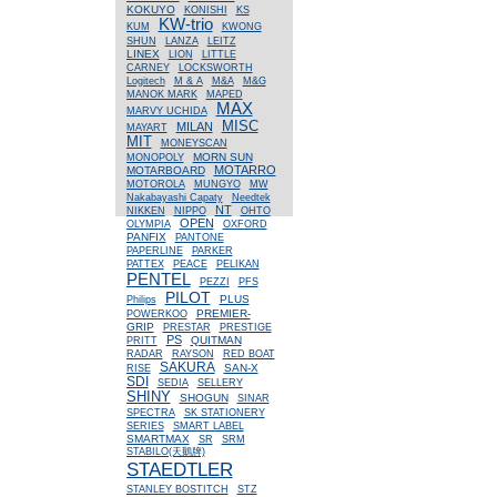
KOKUYO
KONISHI
KS
KW-trio
KUM
KWONG
SHUN
LANZA
LEITZ
LINEX
LION
LITTLE
CARNEY
LOCKSWORTH
Logitech
M & A
M&A
M&G
MANOK MARK
MAPED
MAX
MARVY UCHIDA
MISC
MILAN
MAYART
MIT
MONEYSCAN
MORN SUN
MONOPOLY
MOTARRO
MOTARBOARD
MOTOROLA
MUNGYO
MW
Nakabayashi Capaty
Needtek
NT
NIKKEN
NIPPO
OHTO
OPEN
OLYMPIA
OXFORD
PANFIX
PANTONE
PAPERLINE
PARKER
PATTEX
PEACE
PELIKAN
PENTEL
PEZZI
PFS
PILOT
PLUS
Philips
PREMIER-
POWERKOO
GRIP
PRESTAR
PRESTIGE
PS
QUITMAN
PRITT
RADAR
RAYSON
RED BOAT
SAKURA
SAN-X
RISE
SDI
SEDIA
SELLERY
SHINY
SHOGUN
SINAR
SPECTRA
SK STATIONERY
SERIES
SMART LABEL
SMARTMAX
SR
SRM
STABILO(天鵝牌)
STAEDTLER
STANLEY BOSTITCH
STZ