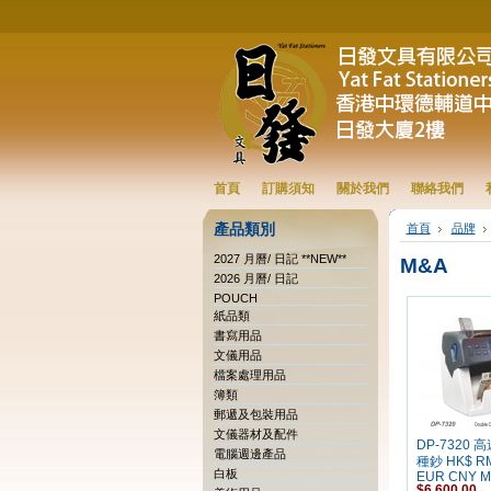
首頁
訂購須知
關於我們
聯絡我們
產品類別
首頁
品牌
2027 月曆/ 日記 **NEW**
M&A
2026 月曆/ 日記
POUCH
紙品類
書寫用品
文儀用品
檔案處理用品
簿類
郵遞及包裝用品
文儀器材及配件
DP-7320 
電腦週邊產品
種鈔 HK$ R
白板
EUR CNY M
$6,600.00