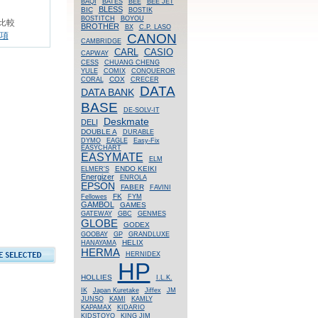
BAQI
BATES
BEE
BEE JET
BLESS
BIC
BOSTIK
BOSTITCH
BOYOU
比較
BROTHER
BX
C.P. LASO
CANON
項
CAMBRIDGE
CASIO
CARL
CAPWAY
CESS
CHUANG CHENG
YULE
COMIX
CONQUEROR
COX
CORAL
CRECER
DATA
DATA BANK
BASE
DE-SOLV-IT
Deskmate
DELI
DOUBLE A
DURABLE
DYMO
EAGLE
Easy-Fix
EASYCHART
EASYMATE
ELM
ENDO KEIKI
ELMER'S
Energizer
ENROLA
EPSON
FABER
FAVINI
FK
Fellowes
FYM
GAMBOL
GAMES
GATEWAY
GBC
GENMES
GLOBE
GODEX
GOOBAY
GP
GRANDLUXE
HELIX
HANAYAMA
HERMA
HERNIDEX
HP
HOLLIES
I.L.K.
IK
Japan Kuretake
Jiffex
JM
JUNSO
KAMI
KAMLY
KAPAMAX
KIDARIO
KIDSTOYO
KING JIM