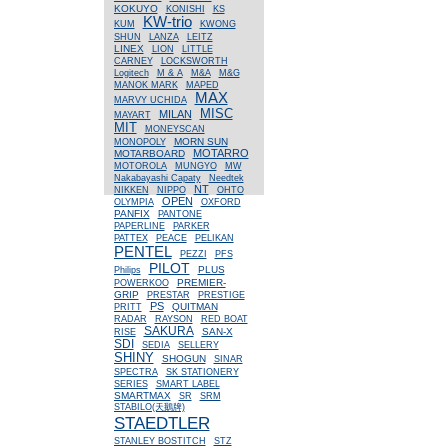
KOKUYO
KONISHI
KS
KW-trio
KUM
KWONG
SHUN
LANZA
LEITZ
LINEX
LION
LITTLE
CARNEY
LOCKSWORTH
Logitech
M & A
M&A
M&G
MANOK MARK
MAPED
MAX
MARVY UCHIDA
MISC
MILAN
MAYART
MIT
MONEYSCAN
MORN SUN
MONOPOLY
MOTARRO
MOTARBOARD
MOTOROLA
MUNGYO
MW
Nakabayashi Capaty
Needtek
NT
NIKKEN
NIPPO
OHTO
OPEN
OLYMPIA
OXFORD
PANFIX
PANTONE
PAPERLINE
PARKER
PATTEX
PEACE
PELIKAN
PENTEL
PEZZI
PFS
PILOT
PLUS
Philips
PREMIER-
POWERKOO
GRIP
PRESTAR
PRESTIGE
PS
QUITMAN
PRITT
RADAR
RAYSON
RED BOAT
SAKURA
SAN-X
RISE
SDI
SEDIA
SELLERY
SHINY
SHOGUN
SINAR
SPECTRA
SK STATIONERY
SERIES
SMART LABEL
SMARTMAX
SR
SRM
STABILO(天鵝牌)
STAEDTLER
STANLEY BOSTITCH
STZ