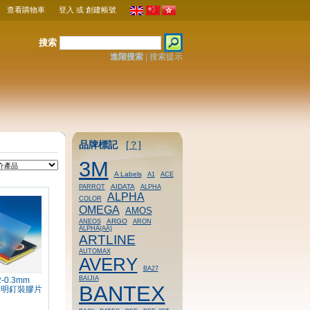
查看購物車
登入
或
創建帳號
搜索
進階搜索
|
搜索提示
品牌標記
[？]
3M
A Labels
A1
ACE
AIDATA
PARROT
ALPHA
ALPHA
COLOR
OMEGA
AMOS
ARGO
ANEOS
ARON
ALPHA(AA)
ARTLINE
AUTOMAX
AVERY
BA27
BAIJIA
2-0.3mm
BANTEX
透明釘裝膠片