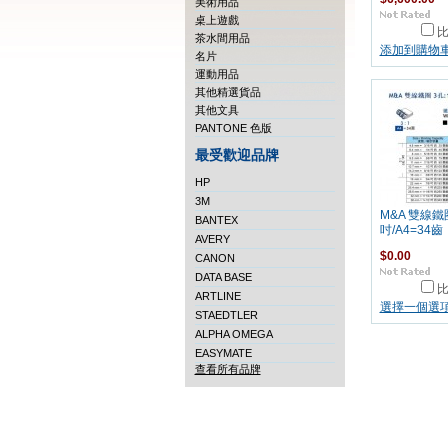
美術用品
桌上遊戲
茶水間用品
添加到購物
名片
運動用品
其他精選貨品
其他文具
PANTONE 色版
最受歡迎品牌
HP
3M
M&A 雙線鐵圈
BANTEX
吋/A4=34齒
AVERY
$0.00
CANON
DATA BASE
ARTLINE
選擇一個選
STAEDTLER
ALPHA OMEGA
EASYMATE
查看所有品牌