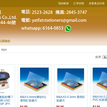
我的帳號
訂單狀態
喜愛產品列表
私隱條款
M&A
排序:
M&A A4 0.
高速點鈔機 7
M&A 0.4mm(磨砂白)
M&A A3 0.3mm 透明釘
PVC光面
MB USD
透明釘裝膠片
裝膠片
OP JPY
$4.00
$6.00
$3.00