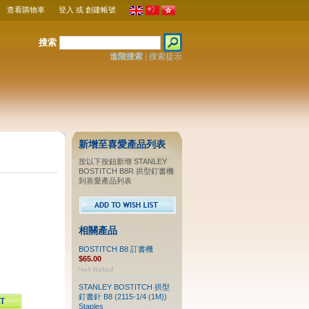
查看購物車
登入
或
創建帳號
搜索
進階搜索
|
搜索提示
新增至喜愛產品列表
按以下按鈕新增 STANLEY
BOSTITCH B8R 拱型釘書機
到喜愛產品列表
相關產品
BOSTITCH B8 訂書機
$65.00
STANLEY BOSTITCH 拱型
釘書針 B8 (2115-1/4 (1M))
Staples