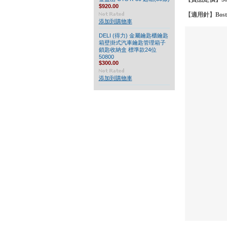
$920.00
【適用針】
Bost
添加到購物車
DELI (得力) 金屬鑰匙櫃鑰匙
箱壁掛式汽車鑰匙管理箱子
鎖匙收納盒 標準款24位
50800
$300.00
添加到購物車