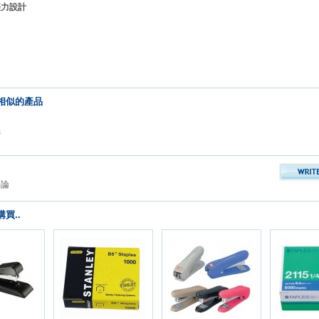
慳力設計
相似的產品
品
評論
買..