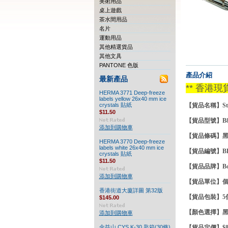
美術用品
桌上遊戲
茶水間用品
名片
運動用品
其他精選貨品
其他文具
PANTONE 色版
產品介紹
最新產品
** 香港現
HERMA 3771 Deep-freeze
labels yellow 26x40 mm ice
crystals 貼紙
【貨品名稱】Stan
$11.50
【貨品型號】B
添加到購物車
【貨品條碼】黑色:59
HERMA 3770 Deep-freeze
labels white 26x40 mm ice
【貨品編號】BE0
crystals 貼紙
$11.50
【貨品品牌】
Bo
添加到購物車
【貨品單
香港街道大廈詳圖 第32版
【貨品包裝】5
$145.00
【顏色選擇】
添加到購物車
金益山 CYS K-30 匙箱(30條)
【貨品定價】$82