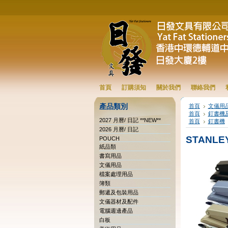
首頁
訂購須知
關於我們
聯絡我們
產品類別
首頁
文儀用
首頁
釘書機
2027 月曆/ 日記 **NEW**
首頁
釘書機
2026 月曆/ 日記
STANLE
POUCH
紙品類
書寫用品
文儀用品
檔案處理用品
簿類
郵遞及包裝用品
文儀器材及配件
電腦週邊產品
白板