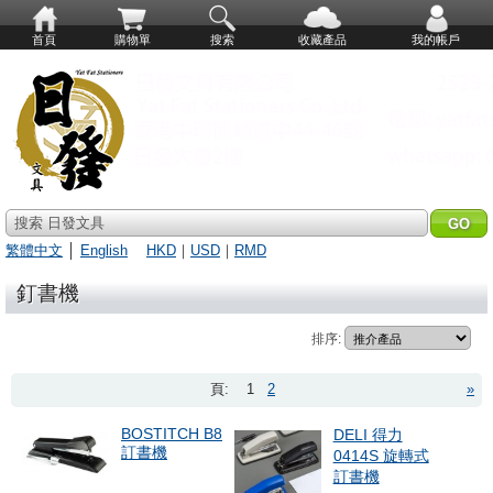
首頁
購物單
搜索
收藏產品
我的帳戶
搜索 日發文具
繁體中文
│
English
HKD
｜
USD
｜
RMD
釘書機
排序:
頁:
1
2
»
BOSTITCH B8
DELI 得力
訂書機
0414S 旋轉式
訂書機