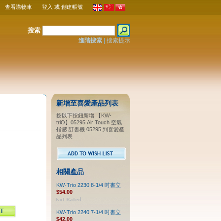
查看購物車
登入
或
創建帳號
搜索
進階搜索
|
搜索提示
新增至喜愛產品列表
按以下按鈕新增 【KW-
triO】05295 Air Touch 空氣
指感 訂書機 05295 到喜愛產
品列表
相關產品
KW-Trio 2230 8-1/4 吋書立
$54.00
KW-Trio 2240 7-1/4 吋書立
$42.00