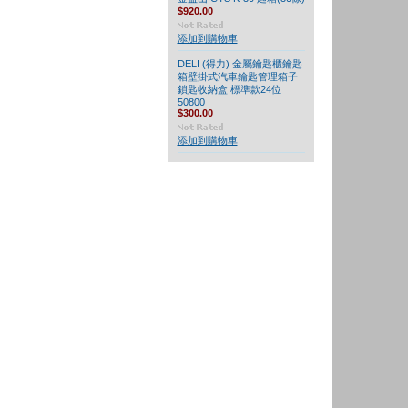
$920.00
添加到購物車
DELI (得力) 金屬鑰匙櫃鑰匙
箱壁掛式汽車鑰匙管理箱子
鎖匙收納盒 標準款24位
50800
$300.00
添加到購物車