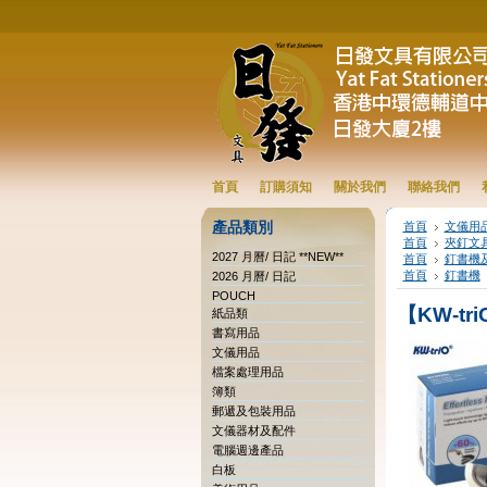
首頁
訂購須知
關於我們
聯絡我們
產品類別
首頁
文儀用
首頁
夾釘文
2027 月曆/ 日記 **NEW**
首頁
釘書機
首頁
釘書機
2026 月曆/ 日記
POUCH
【KW-tri
紙品類
書寫用品
文儀用品
檔案處理用品
簿類
郵遞及包裝用品
文儀器材及配件
電腦週邊產品
白板