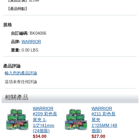
【貨品定價】$25.00
【產品特點】
規格
自訂編碼:
BK04006
品牌:
WARRIOR
重量:
0.00 LBS
產品評論
輸入您的產品評論
這項未有任何評論
相關產品
WARRIOR
WARRIOR
#209 彩色長
#211 彩色長
尾夾 1-
尾夾
1/2"/41mm
1"/25MM (48
(24個裝)
個裝)
$34.00
$27.00