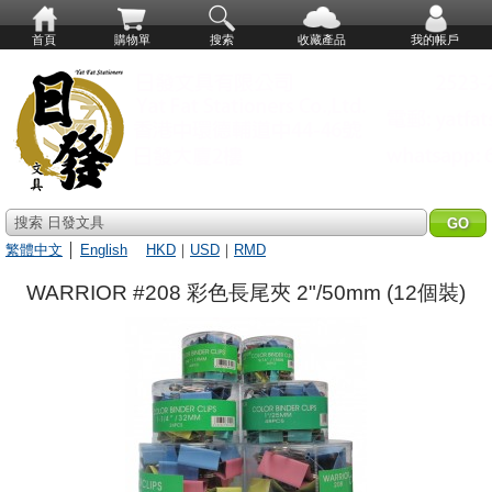
首頁
購物單
搜索
收藏產品
我的帳戶
搜索 日發文具
繁體中文
│
English
HKD
｜
USD
｜
RMD
WARRIOR #208 彩色長尾夾 2"/50mm (12個裝)