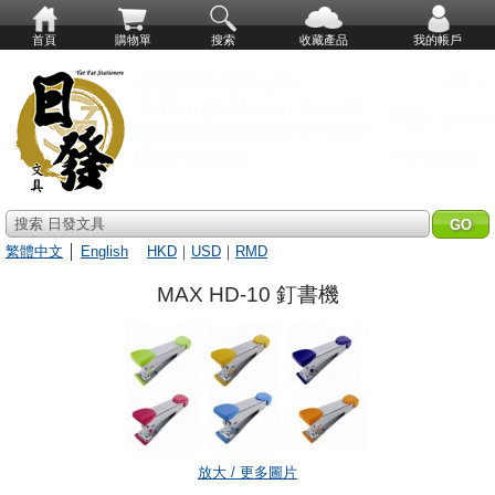
首頁
購物單
搜索
收藏產品
我的帳戶
搜索 日發文具
繁體中文
│
English
HKD
｜
USD
｜
RMD
MAX HD-10 釘書機
放大 / 更多圖片