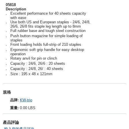
05818
Description
Excellent performance for 40 sheets capacity
‧
with ease
Use both US and European staples - 24/6, 24/8,
‧
26/6, 26/8 fits staple leg length up to 8mm
Full rubber base and tough steel construction
‧
Push button magazine for simple loading of
‧
staples
Front loading holds full-strip of 210 staples
‧
Ergonomic soft grip handle for easy desktop
‧
operation
Rotary anvil for pin or clinch
‧
Capacity : 24/6, 26/6 : 20 sheets
‧
Capacity : 24/8, 26/ : 40 sheets
‧
Size : 195 x 48 x 121mm
‧
規格
品牌:
KW-trio
重量:
0.00 LBS
產品評論
輸入您的產品評論