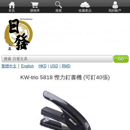
首頁
購物單
搜索
收藏產品
我的帳戶
搜索 日發文具
繁體中文
│
English
HKD
｜
USD
｜
RMD
KW-trio 5818 慳力釘書機 (可釘40張)