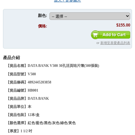
放大 / 更多圖片
顏色:
$155.00
價格:
or
新增至喜愛產品列表
產品介紹
【貨品名稱】DATA BANK V500 30孔活頁咭片簿(500張裝)
【貨品型號】V500
【貨品條碼】4892445203858
【貨品編號】HB001
【貨品品牌】
DATA BANK
【貨品單位】本
【貨品包裝】12本/盒
【顏色選擇】紅色/藍色/黑色/灰色/綠色/黃色
【厚度】1 1/2 吋