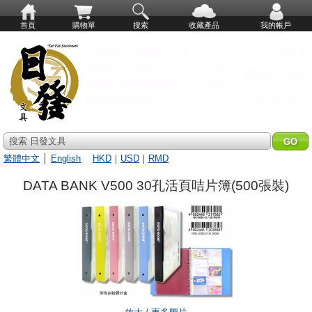
首頁
購物單
搜索
收藏產品
我的帳戶
搜索 日發文具
繁體中文
│
English
HKD
｜
USD
｜
RMD
DATA BANK V500 30孔活頁咭片簿(500張裝)