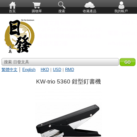
首頁
購物單
搜索
收藏產品
我的帳戶
搜索 日發文具
繁體中文
│
English
HKD
｜
USD
｜
RMD
KW-trio 5360 鉗型釘書機