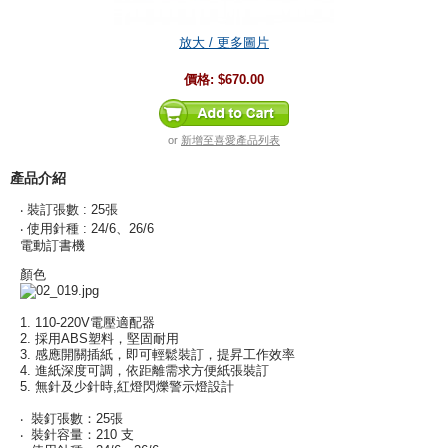
放大 / 更多圖片
價格:
$670.00
or
新增至喜愛產品列表
產品介紹
‧ 裝訂張數 : 25張
‧ 使用針種 : 24/6、26/6
電動訂書機
顏色
1. 110-220V電壓適配器
2. 採用ABS塑料，堅固耐用
3. 感應開關插紙，即可輕鬆裝訂，提昇工作效率
4. 進紙深度可調，依距離需求方便紙張裝訂
5. 無針及少針時,紅燈閃爍警示燈設計
‧ 裝釘張數：25張
‧ 裝針容量：210 支