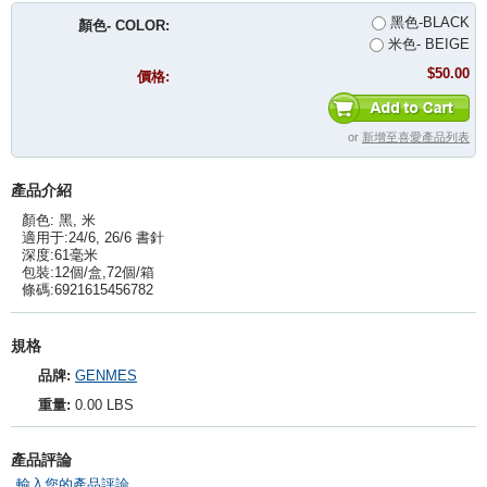
黑色-BLACK
顏色- COLOR:
米色- BEIGE
$50.00
價格:
or
新增至喜愛產品列表
產品介紹
顏色: 黑, 米
適用于:24/6, 26/6 書針
深度:61毫米
包裝:12個/盒,72個/箱
條碼:6921615456782
規格
品牌:
GENMES
重量:
0.00 LBS
產品評論
輸入您的產品評論