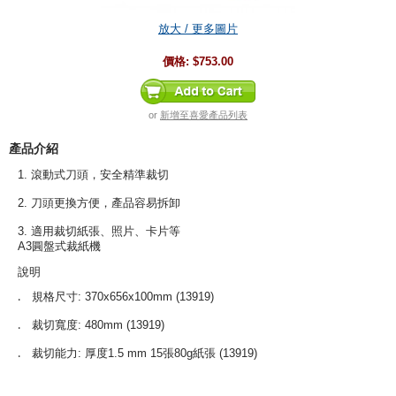
放大 / 更多圖片
價格:
$753.00
or
新增至喜愛產品列表
產品介紹
1. 滾動式刀頭，安全精準裁切
2. 刀頭更換方便，產品容易拆卸
3. 適用裁切紙張、照片、卡片等
A3圓盤式裁紙機
說明
規格尺寸: 370x656x100mm (13919)
‧
裁切寬度: 480mm (13919)
‧
裁切能力: 厚度1.5 mm 15張80g紙張
(13919)
‧