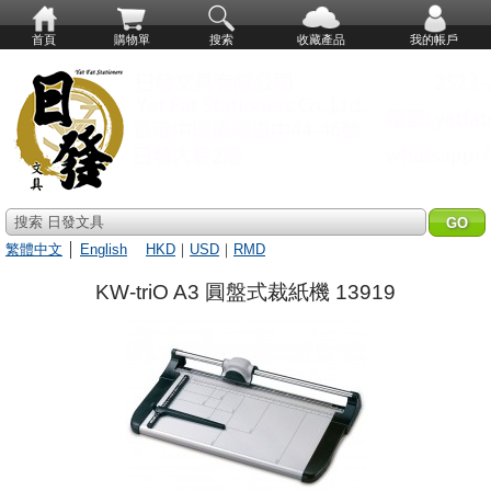
首頁
購物單
搜索
收藏產品
我的帳戶
搜索 日發文具
繁體中文
│
English
HKD
｜
USD
｜
RMD
KW-triO A3 圓盤式裁紙機 13919