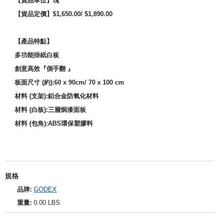
【貨品單位】
塊
【貨品定價】$1,650.00/ $1,890.00
【產品特點】
多功能掛紙白板
創意高效『側手翻 』
板面尺寸 (約):60 x 90cm/ 70 x 100 cm
材料 (支架):鋁合金防氧化材料
材料 (白板):三層焗漆面板
材料 (包角):ABS環保塑膠料
規格
品牌:
GODEX
重量:
0.00 LBS