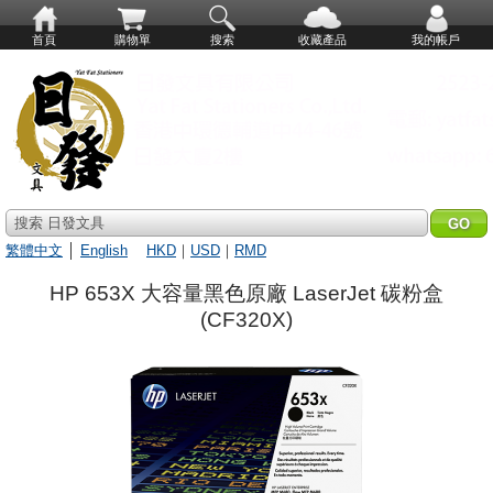
首頁
購物單
搜索
收藏產品
我的帳戶
搜索 日發文具
繁體中文
│
English
HKD
｜
USD
｜
RMD
HP 653X 大容量黑色原廠 LaserJet 碳粉盒
(CF320X)