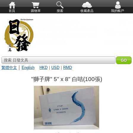
首頁
購物單
搜索
收藏產品
我的帳戶
搜索 日發文具
繁體中文
│
English
HKD
｜
USD
｜
RMD
"獅子牌" 5" x 8" 白咭(100張)