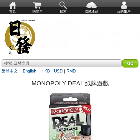
首頁
購物單
搜索
收藏產品
我的帳戶
搜索 日發文具
繁體中文
│
English
HKD
｜
USD
｜
RMD
MONOPOLY DEAL 紙牌遊戲