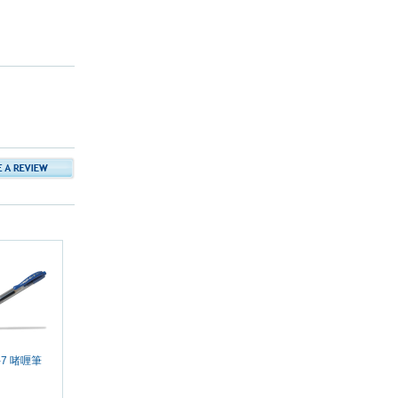
2-7 啫喱筆