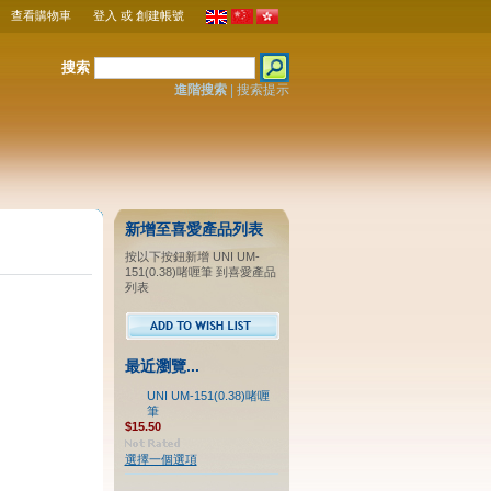
查看購物車
登入
或
創建帳號
搜索
進階搜索
|
搜索提示
新增至喜愛產品列表
按以下按鈕新增 UNI UM-
151(0.38)啫喱筆 到喜愛產品
列表
最近瀏覽...
UNI UM-151(0.38)啫喱
筆
$15.50
選擇一個選項