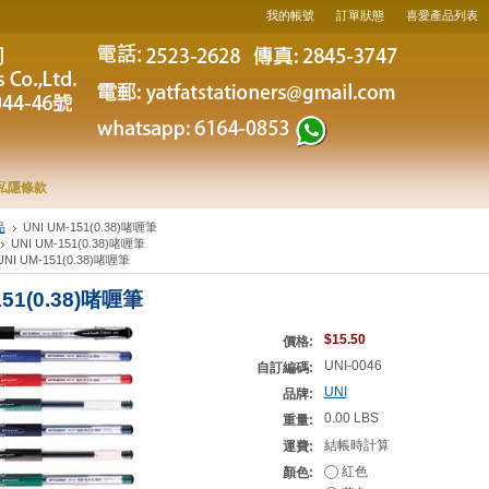
我的帳號
訂單狀態
喜愛產品列表
私隱條款
品
UNI UM-151(0.38)啫喱筆
UNI UM-151(0.38)啫喱筆
UNI UM-151(0.38)啫喱筆
151(0.38)啫喱筆
$15.50
價格:
UNI-0046
自訂編碼:
UNI
品牌:
0.00 LBS
重量:
結帳時計算
運費:
紅色
顏色: