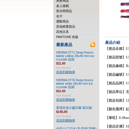
美術用品
桌上遊戲
茶水間用品
名片
運動用品
其他精選貨品
其他文具
PANTONE 色版
產品介紹
最新產品
【貨品名稱】UNI 
HERMA 3771 Deep-freeze
labels yellow 26x40 mm ice
【貨品型號】UM
crystals 貼紙
$11.50
【貨品條碼】B:4902
添加到購物車
【貨品編號】UNI
HERMA 3770 Deep-freeze
【貨品品牌】U
labels white 26x40 mm ice
crystals 貼紙
$11.50
【貨品單位】
添加到購物車
【貨品包裝】12
香港街道大廈詳圖 第32版
【顏色選擇】紅色
$145.00
【筆咀】0.38m
添加到購物車
【貨品定價】$15
金益山 CYS K-30 匙箱(30條)