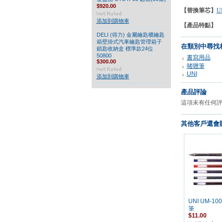
$920.00
【替換筆芯】
U
添加到購物車
【產品特點
DELI (得力) 金屬鑰匙櫃鑰匙
箱壁掛式汽車鑰匙管理箱子
在類別中尋找
鎖匙收納盒 標準款24位
50800
書寫用品
$300.00
啫喱筆
UNI
添加到購物車
產品評論
這項未有任何
其他客戶還會購
UNI UM-10
筆
$11.00