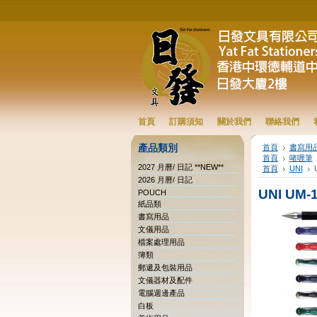
首頁
訂購須知
關於我們
聯絡我們
產品類別
首頁
書寫用
首頁
啫喱筆
2027 月曆/ 日記 **NEW**
首頁
UNI
2026 月曆/ 日記
UNI UM-
POUCH
紙品類
書寫用品
文儀用品
檔案處理用品
簿類
郵遞及包裝用品
文儀器材及配件
電腦週邊產品
白板