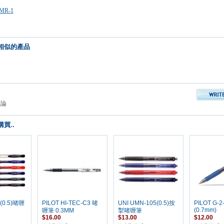
MR-1
】
相似的產品
評論
買..
0(0.5)啫喱
PILOT HI-TEC-C3 啫
UNI UMN-105(0.5)按
PILOT G-
(0.7mm)
喱筆 0.3MM
掣啫喱筆
$16.00
$13.00
$12.00