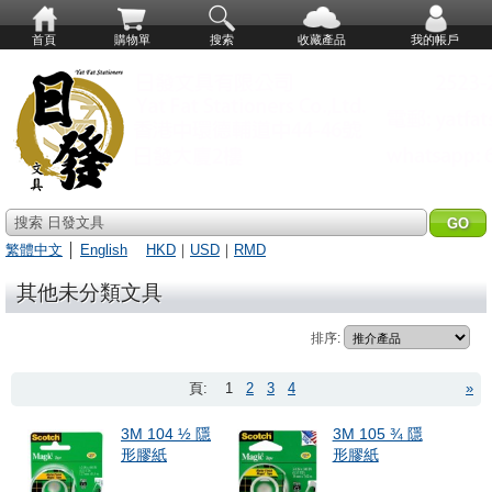
首頁
購物單
搜索
收藏產品
我的帳戶
搜索 日發文具
繁體中文
│
English
HKD
｜
USD
｜
RMD
其他未分類文具
排序:
頁:
1
2
3
4
»
3M 104 ½ 隱
3M 105 ¾ 隱
形膠紙
形膠紙