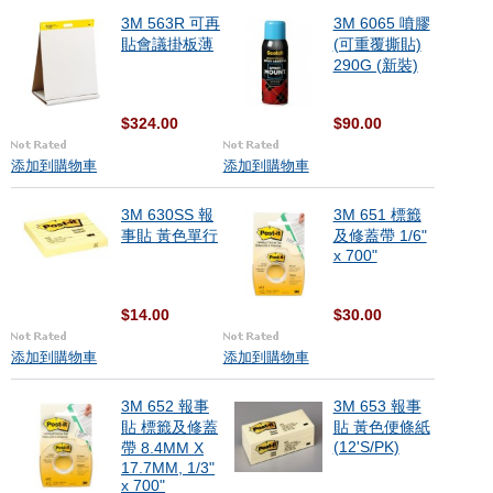
3M 563R 可再
3M 6065 噴膠
貼會議掛板薄
(可重覆撕貼)
290G (新裝)
$324.00
$90.00
添加到購物車
添加到購物車
3M 630SS 報
3M 651 標籤
事貼 黃色單行
及修蓋帶 1/6"
x 700"
$14.00
$30.00
添加到購物車
添加到購物車
3M 652 報事
3M 653 報事
貼 標籤及修蓋
貼 黃色便條紙
(12'S/PK)
帶 8.4MM X
17.7MM, 1/3"
x 700"