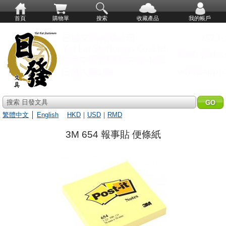
首頁
購物單
搜索
收藏產品
我的帳戶
搜索 日發文具
繁體中文
│
English
HKD
｜
USD
｜
RMD
3M 654 報事貼 便條紙