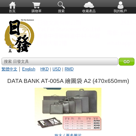
首頁
購物單
搜索
收藏產品
我的帳戶
搜索 日發文具
繁體中文
│
English
HKD
｜
USD
｜
RMD
DATA BANK AT-005A 繪圖袋 A2 (470x650mm)
放大 / 更多圖片