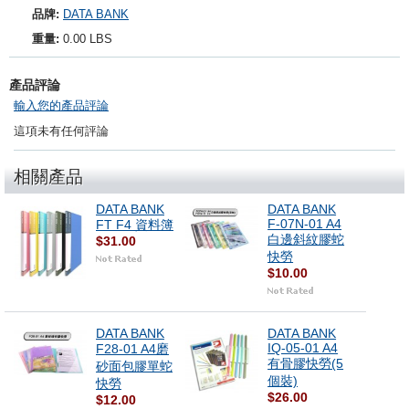
品牌:
DATA BANK
重量:
0.00 LBS
產品評論
輸入您的產品評論
這項未有任何評論
相關產品
DATA BANK
DATA BANK
F-07N-01 A4
FT F4 資料簿
白邊斜紋膠蛇
$31.00
快勞
$10.00
DATA BANK
DATA BANK
IQ-05-01 A4
F28-01 A4磨
有骨膠快勞(5
砂面包膠單蛇
個裝)
快勞
$26.00
$12.00