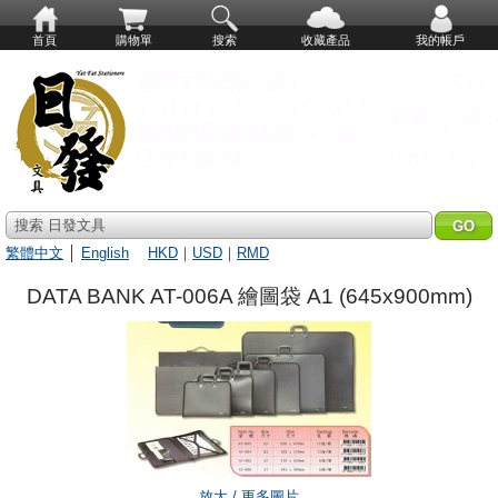
首頁
購物單
搜索
收藏產品
我的帳戶
搜索 日發文具
繁體中文
│
English
HKD
｜
USD
｜
RMD
DATA BANK AT-006A 繪圖袋 A1 (645x900mm)
放大 / 更多圖片