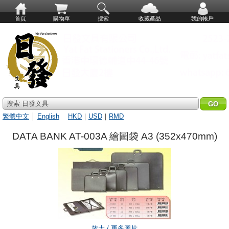
首頁
購物單
搜索
收藏產品
我的帳戶
搜索 日發文具
繁體中文
│
English
HKD
｜
USD
｜
RMD
DATA BANK AT-003A 繪圖袋 A3 (352x470mm)
放大 / 更多圖片