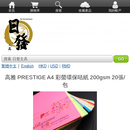
首頁
購物單
搜索
收藏產品
我的帳戶
搜索 日發文具
繁體中文
│
English
HKD
｜
USD
｜
RMD
高雅 PRESTIGE A4 彩螢環保咭紙 200gsm 20張/
包