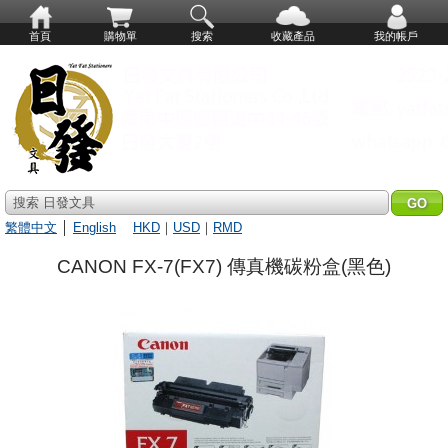
首頁
購物單
搜索
收藏產品
我的帳戶
搜索 日發文具
繁體中文
│
English
HKD
｜
USD
｜
RMD
CANON FX-7(FX7) 傳真機碳粉盒(黑色)