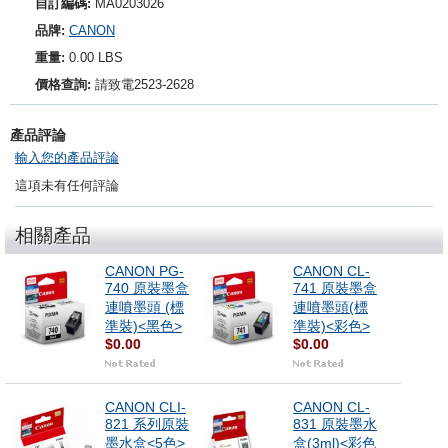
自訂編碼:
MA0203026
品牌:
CANON
重量:
0.00 LBS
價格查詢:
請致電2523-2628
產品評論
輸入您的產品評論
這項未有任何評論
相關產品
CANON PG-
CANON CL-
740 原裝墨盒
741 原裝墨盒
連噴墨頭 (標
連噴墨頭(標
準裝)<黑色>
準裝)<彩色>
$0.00
$0.00
CANON CLI-
CANON CL-
821 系列原裝
831 原裝墨水
墨水盒<5色>
盒(3ml)<彩色