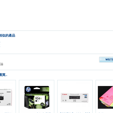
相似的產品
品
鼓
評論
買..