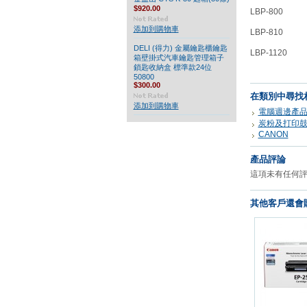
$920.00
LBP-800
添加到購物車
LBP-810
DELI (得力) 金屬鑰匙櫃鑰匙
LBP-1120
箱壁掛式汽車鑰匙管理箱子
鎖匙收納盒 標準款24位
50800
$300.00
在類別中尋找
添加到購物車
電腦週邊產
炭粉及打印
CANON
產品評論
這項未有任何
其他客戶還會購