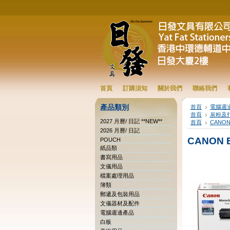
首頁
訂購須知
關於我們
聯絡我們
產品類別
首頁
電腦週
首頁
炭粉及
2027 月曆/ 日記 **NEW**
首頁
CANO
2026 月曆/ 日記
CANON
POUCH
紙品類
書寫用品
文儀用品
檔案處理用品
簿類
郵遞及包裝用品
文儀器材及配件
電腦週邊產品
白板