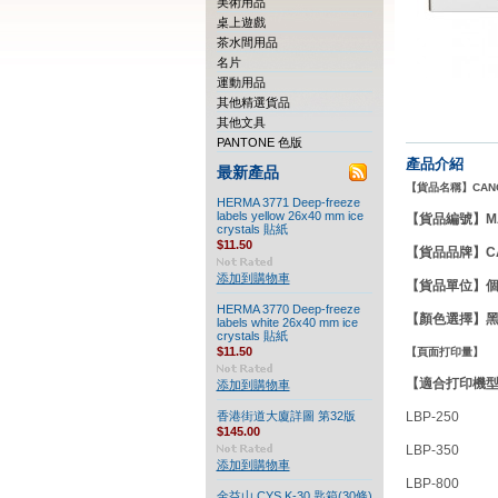
美術用品
桌上遊戲
茶水間用品
名片
運動用品
其他精選貨品
其他文具
PANTONE 色版
產品介紹
最新產品
【貨品名稱】CANO
HERMA 3771 Deep-freeze
labels yellow 26x40 mm ice
【貨品編號】MA
crystals 貼紙
$11.50
【貨品品牌】C
添加到購物車
【貨品單位】
HERMA 3770 Deep-freeze
【
顏色選擇
】
labels white 26x40 mm ice
crystals 貼紙
$11.50
【頁面打印量】
【適合打印機型號
添加到購物車
香港街道大廈詳圖 第32版
LBP-250
$145.00
LBP-350
添加到購物車
LBP-800
金益山 CYS K-30 匙箱(30條)