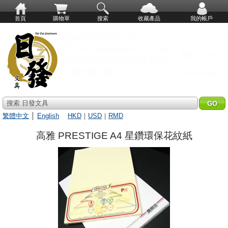
首頁
購物單
搜索
收藏產品
我的帳戶
搜索 日發文具
繁體中文
│
English
HKD
｜
USD
｜
RMD
高雅 PRESTIGE A4 星鑽環保花紋紙