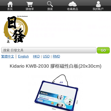
首頁
購物單
搜索
收藏產品
我的帳戶
搜索 日發文具
繁體中文
│
English
HKD
｜
USD
｜
RMD
Kidario KWB-2030 膠框磁性白板(20x30cm)