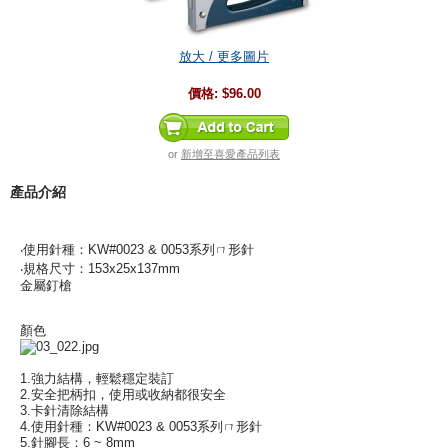
放大 / 更多圖片
價格:
$96.00
or
新增至喜愛產品列表
產品介紹
‧使用針種：KW#0023 & 0053系列ㄇ形針
‧規格尺寸：153x25x137mm
金屬釘槍
顏色
1.強力結構，輕鬆穩定裝訂
2.安全把柄扣，使用或收納都很安全
3.卡針清除結構
4.使用針種：KW#0023 & 0053系列ㄇ形針
5.針腳長：6 ~ 8mm