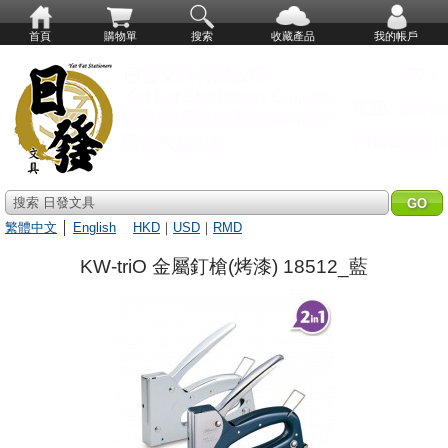
首頁
購物單
搜索
收藏產品
我的帳戶
搜索 日發文具
繁體中文
│
English
HKD
｜
USD
｜
RMD
KW-triO 金屬釘槍(烤漆) 18512_藍