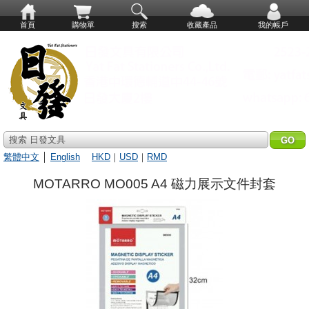
首頁
購物單
搜索
收藏產品
我的帳戶
搜索 日發文具
繁體中文
│
English
HKD
｜
USD
｜
RMD
MOTARRO MO005 A4 磁力展示文件封套