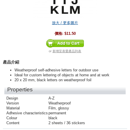
放大 / 更多圖片
價格:
$11.50
or
新增至喜愛產品列表
產品介紹
Weatherproof self-adhesive letters for outdoor use
Ideal for custom lettering of objects at home and at work
20 x 20 mm, black letters on weatherproof foil
Properties
Design
A-Z
Version
Weatherproof
Material
Film, glossy
Adhesive characteristics
permanent
Colour
black
Content
2 sheets / 36 stickers