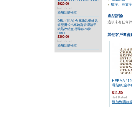
$920.00
數字、英文
添加到購物車
產品評論
DELI (得力) 金屬鑰匙櫃鑰匙
這項未有任何
箱壁掛式汽車鑰匙管理箱子
鎖匙收納盒 標準款24位
50800
其他客戶還會購
$300.00
添加到購物車
HERMA 41
母貼紙(金字) 
$11.50
添加到購物