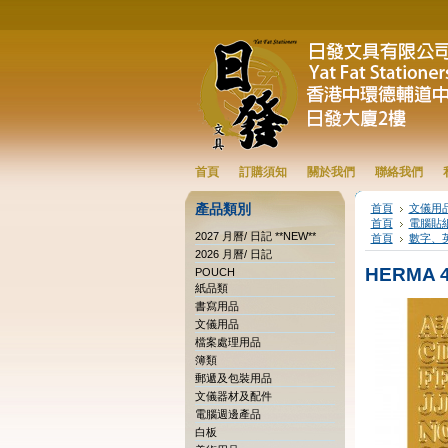
首頁
訂購須知
關於我們
聯絡我們
產品類別
首頁
文儀用
首頁
電腦貼
2027 月曆/ 日記 **NEW**
首頁
數字、
2026 月曆/ 日記
HERMA 
POUCH
紙品類
書寫用品
文儀用品
檔案處理用品
簿類
郵遞及包裝用品
文儀器材及配件
電腦週邊產品
白板