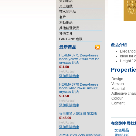
美術用品
桌上遊戲
茶水間用品
名片
運動用品
其他精選貨品
其他文具
PANTONE 色版
產品介紹
最新產品
Elegant go
HERMA 3771 Deep-freeze
Ideal for 
labels yellow 26x40 mm ice
Height 12 
crystals 貼紙
$11.50
Properti
添加到購物車
Design
Version
HERMA 3770 Deep-freeze
labels white 26x40 mm ice
Material
crystals 貼紙
Adhesive chara
$11.50
Colour
Content
添加到購物車
香港街道大廈詳圖 第32版
$145.00
在類別中尋找
添加到購物車
文儀用品
電腦貼紙
金益山 CYS K-30 匙箱(30條)