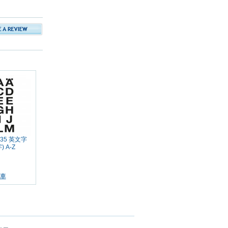
135 英文字
 A-Z
車