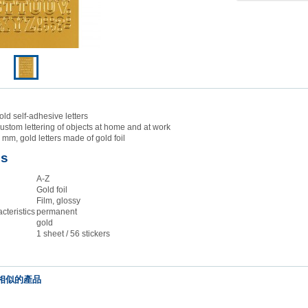
ld self-adhesive letters
custom lettering of objects at home and at work
mm, gold letters made of gold foil
es
A-Z
Gold foil
Film, glossy
cteristics
permanent
gold
1 sheet / 56 stickers
相似的產品