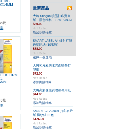
67
X TAB
5X14MM
最新產品
大將 Shogun 噴墨打印熨畫
紙—黑色物料 FJ-301549 A4
比較
$80.00
車
添加到購物車
SMART LABEL A4 鐳射打印
透明貼紙 (10張裝)
$58.00
選擇一個選項
大將相片級防水光面噴墨打
印紙
$72.00
WECKFORM
EL
5MM
添加到購物車
大將高解像優質噴墨專用紙
$44.00
比較
添加到購物車
車
SMART CT223001 打印名片
紙 橫紋紙-白色
$126.00
添加到購物車