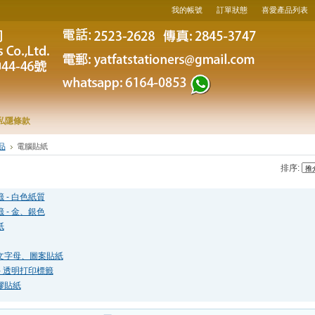
我的帳號
訂單狀態
喜愛產品列表
私隱條款
品
電腦貼紙
排序:
 - 白色紙質
 - 金、銀色
紙
文字母、圖案貼紙
- 透明打印標籤
膠貼紙