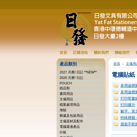
首頁
訂購須知
關於我們
聯絡我們
產品類別
首頁
文儀用
2027 月曆/ 日記 **NEW**
電腦貼紙
2026 月曆/ 日記
POUCH
多用途標籤
紙品類
多用途標籤
書寫用品
打印熨畫
文儀用品
檔案處理用品
打印膠片
簿類
數字、英
郵遞及包裝用品
特殊標籤 
文儀器材及配件
袋裝不乾
電腦週邊產品
白板