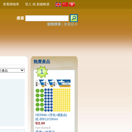
查看購物車
登入
或
創建帳號
搜索
進階搜索
|
搜索提示
熱賣產品
1
HERMA <淨色>圓點貼
紙 Ø8/12/19mm
$11.50