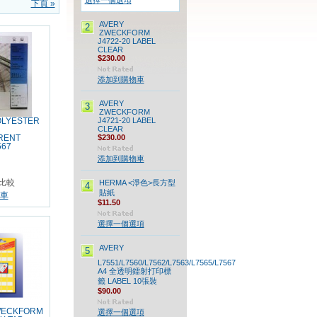
選擇一個選項
下頁 »
AVERY
2
ZWECKFORM
J4722-20 LABEL
CLEAR
$230.00
添加到購物車
AVERY
3
ZWECKFORM
J4721-20 LABEL
OLYESTER
CLEAR
$230.00
RENT
567
添加到購物車
比較
HERMA <淨色>長方型
4
貼紙
車
$11.50
選擇一個選項
AVERY
5
L7551/L7560/L7562/L7563/L7565/L7567
A4 全透明鐳射打印標
籤 LABEL 10張裝
$90.00
WECKFORM
選擇一個選項