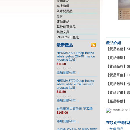
美術用品
桌上遊戲
茶水間用品
名片
運動用品
其他精選貨品
其他文具
PANTONE 色版
產品介紹
最新產品
【貨品名稱】SMA
HERMA 3771 Deep-freeze
labels yellow 26x40 mm ice
【貨品條碼】
crystals 貼紙
$11.50
【貨品品牌】
S
添加到購物車
【貨品單位】
HERMA 3770 Deep-freeze
【貨品包裝】
labels white 26x40 mm ice
crystals 貼紙
$11.50
【貨品定價】$58
添加到購物車
【產品特點
香港街道大廈詳圖 第32版
$145.00
添加到購物車
在類別中尋找
文儀用品
金益山 CYS K-30 匙箱(30條)