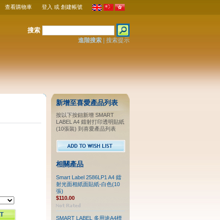
查看購物車
登入
或
創建帳號
搜索
進階搜索
|
搜索提示
新增至喜愛產品列表
按以下按鈕新增 SMART
LABEL A4 鐳射打印透明貼紙
(10張裝) 到喜愛產品列表
相關產品
Smart Label 2586LP1 A4 鐳
射光面相紙面貼紙-白色(10
張)
$110.00
SMART LABEL 多用途A4標