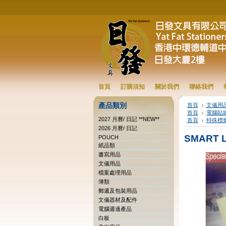
首頁
訂購須知
關於我們
聯絡我們
產品類別
首頁
文儀用
首頁
電腦貼
2027 月曆/ 日記 **NEW**
首頁
特殊標籤
2026 月曆/ 日記
SMART 
POUCH
紙品類
書寫用品
文儀用品
檔案處理用品
簿類
郵遞及包裝用品
文儀器材及配件
電腦週邊產品
白板