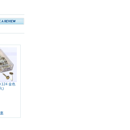
.124 金色
入)
車