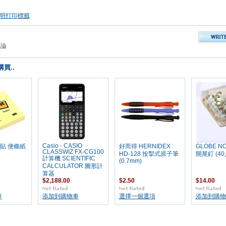
透明打印標籤
評論
買..
Casio - CASIO
事貼 便條紙
好而得 HERNIDEX
GLOBE NO
CLASSWIZ FX-CG100
HD-128 按掣式原子筆
開尾釘 (40
計算機 SCIENTIFIC
(0.7mm)
CALCULATOR 圖形計
算器
$2,188.00
$2.50
$14.00
車
添加到購物車
選擇一個選項
添加到購物