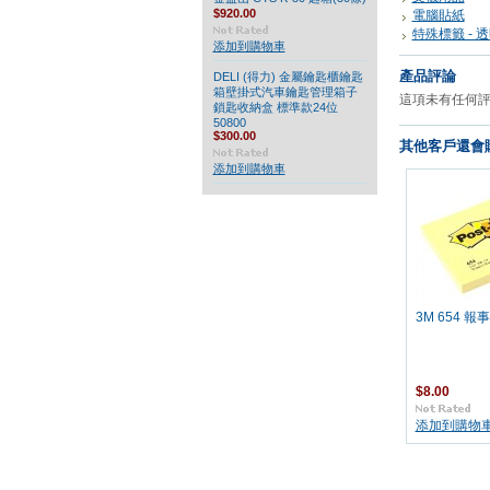
$920.00
電腦貼紙
特殊標籤 - 
添加到購物車
產品評論
DELI (得力) 金屬鑰匙櫃鑰匙
箱壁掛式汽車鑰匙管理箱子
這項未有任何
鎖匙收納盒 標準款24位
50800
$300.00
其他客戶還會購
添加到購物車
3M 654 報
$8.00
添加到購物