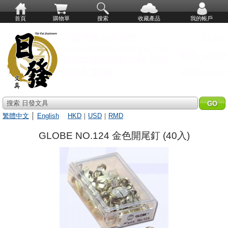
首頁
購物單
搜索
收藏產品
我的帳戶
搜索 日發文具
繁體中文
│
English
HKD
｜
USD
｜
RMD
GLOBE NO.124 金色開尾釘 (40入)