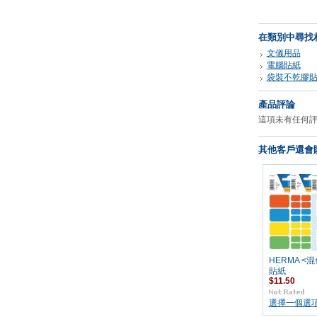
在類別中尋找
文儀用品
電腦貼紙
袋裝不乾膠
產品評論
這項未有任何
其他客戶還會購
HERMA <
貼紙
$11.50
選擇一個選