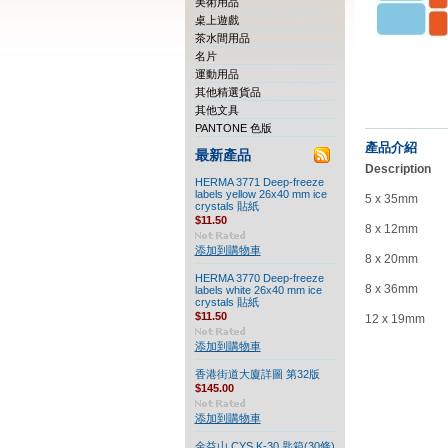
美術用品
桌上遊戲
茶水間用品
名片
運動用品
其他精選貨品
其他文具
PANTONE 色版
產品介紹
最新產品
Description
HERMA 3771 Deep-freeze
labels yellow 26x40 mm ice
5 x 35mm
crystals 貼紙
$11.50
8 x 12mm
添加到購物車
8 x 20mm
HERMA 3770 Deep-freeze
8 x 36mm
labels white 26x40 mm ice
crystals 貼紙
$11.50
12 x 19mm
添加到購物車
香港街道大廈詳圖 第32版
$145.00
添加到購物車
金益山 CYS K-30 匙箱(30條)