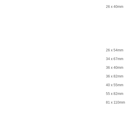
26 x 40mm
26 x 54mm
34 x 67mm
36 x 40mm
36 x 82mm
40 x 55mm
55 x 82mm
81 x 110mm