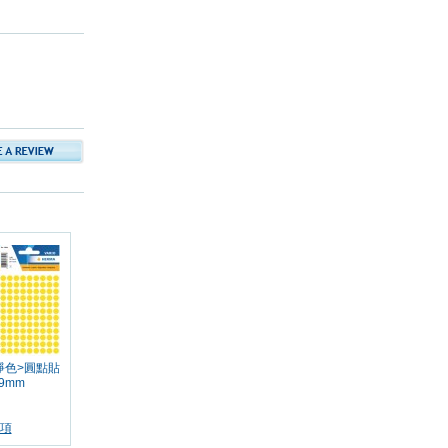
<淨色>圓點貼
19mm
項