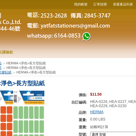
我的帳號
訂單狀態
喜愛產品列表
私隱條款
品
HERMA <淨色>長方型貼紙
紙
HERMA <淨色>長方型貼紙
乾膠貼紙
HERMA <淨色>長方型貼紙
 <淨色>長方型貼紙
$11.50
價格:
HEA-0226, HEA-0227, HEA
自訂編碼:
HEA-0229, HEA-0230
HERMA
品牌:
0.00 LBS
重量:
結帳時計算
運費:
型號: