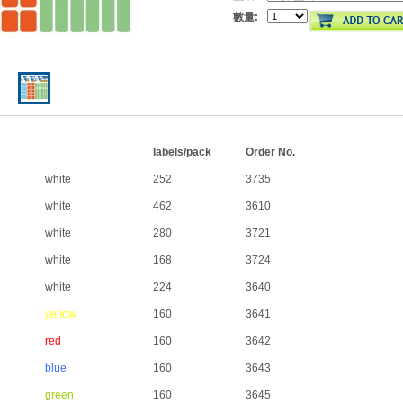
數量:
labels/pack
Order No.
white
252
3735
white
462
3610
white
280
3721
white
168
3724
white
224
3640
yellow
160
3641
red
160
3642
blue
160
3643
green
160
3645