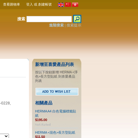
查看購物車
登入
或
創建帳號
搜索
進階搜索
|
搜索提示
新增至喜愛產品列表
按以下按鈕新增 HERMA <淨
色>長方型貼紙 到喜愛產品
列表
相關產品
-0228,
HERMA A4 白色電腦標籤貼
紙
$195.00
HERMA <混色>長方型貼紙
$11.50