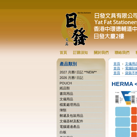
首頁
訂購須知
關於我們
聯絡我們
產品類別
首頁
文儀用
首頁
電腦貼
2027 月曆/ 日記 **NEW**
首頁
袋裝不
2026 月曆/ 日記
HERMA
POUCH
紙品類
書寫用品
文儀用品
檔案處理用品
簿類
郵遞及包裝用品
文儀器材及配件
電腦週邊產品
白板