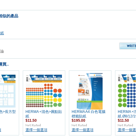
相似的產品
貼紙
評論
買..
混色>長方型
HERMA <混色>圓點貼
HERMA A4 白色電腦
HERMA 
紙
標籤貼紙
紙 Ø8/12/
$11.50
$195.00
$11.50
項
選擇一個選項
選擇一個選項
選擇一個選