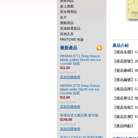
美術用品
桌上遊戲
茶水間用品
名片
運動用品
其他精選貨品
其他文具
PANTONE 色版
產品介紹
最新產品
【貨品名稱】GLOB
HERMA 3771 Deep-freeze
labels yellow 26x40 mm ice
【貨品型號】20
crystals 貼紙
$11.50
【貨品條碼】4892
添加到購物車
【貨品編號】CF0
HERMA 3770 Deep-freeze
【貨品品牌】
labels white 26x40 mm ice
crystals 貼紙
$11.50
【貨品單
添加到購物車
【貨品包裝】10
香港街道大廈詳圖 第32版
【貨品定價】$30
$145.00
【產品特點
添加到購物車
金益山 CYS K-30 匙箱(30條)