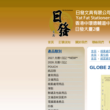
首頁
訂購須知
關於我們
聯絡我們
產品類別
首頁
檔案處
首頁
索引紙
2027 月曆/ 日記 **NEW**
首頁
紙質索
2026 月曆/ 日記
GLOBE 2
POUCH
紙品類
書寫用品
文儀用品
檔案處理用品
簿類
郵遞及包裝用品
文儀器材及配件
電腦週邊產品
白板