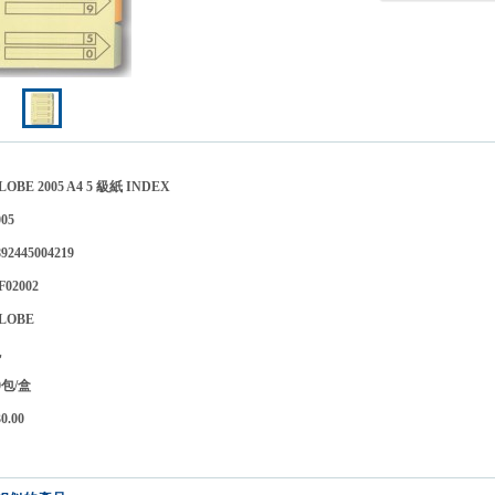
E 2005 A4 5 級紙 INDEX
05
445004219
2002
GLOBE
位】包
包/盒
.00
】