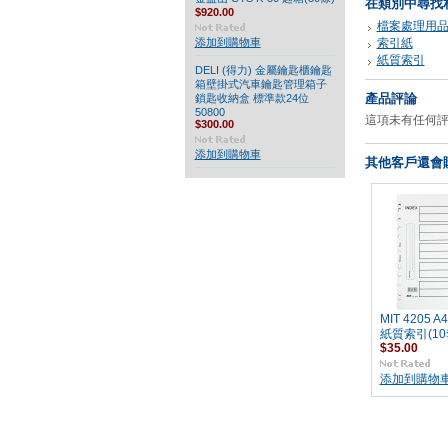
在類別中尋找
$920.00
檔案處理用
添加到購物車
索引紙
紙質索引
DELI (得力) 金屬鑰匙櫃鑰匙
箱壁掛式汽車鑰匙管理箱子
產品評論
鎖匙收納盒 標準款24位
50800
這項未有任何
$300.00
添加到購物車
其他客戶還會購
MIT 4205 
紙質索引(10
$35.00
添加到購物