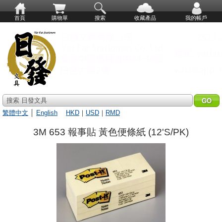
首頁
購物單
搜索
收藏產品
我的帳戶
搜索 日發文具
繁體中文
│
English
HKD
｜
USD
｜
RMD
3M 653 報事貼 黃色便條紙 (12'S/PK)