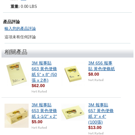
重量:
0.00 LBS
產品評論
輸入您的產品評論
這項未有任何評論
相關產品
3M 報事貼
3M 656 報事
663 黃色便條
貼 黃色便條紙
$8.00
紙 5" x 8" (50
張 x 2本)
$62.00
3M 報事貼
3M 報事貼
653 黃色便條
657 黃色便條
紙 1-1/2" x 2"
紙 3" x 4"
$5.00
(100張)
$13.00