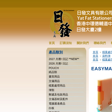
首頁
訂購須知
關於我們
聯絡我們
產品類別
首頁
檔案處
首頁
資料簿
2027 月曆/ 日記 **NEW**
首頁
檔案處
2026 月曆/ 日記
EASYMA
POUCH
紙品類
書寫用品
文儀用品
檔案處理用品
簿類
郵遞及包裝用品
文儀器材及配件
電腦週邊產品
白板