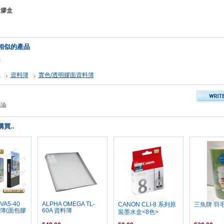
附膠盒
相似的產品
品
品
資料簿
實色/透明膠面資料簿
評論
買..
VA5-40
ALPHA OMEGA TL-
CANON CLI-8 系列原
三魚牌 羽毛
料簿(面包膠
60A 資料簿
裝墨水盒<8色>