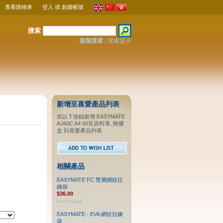
查看購物車
登入
或
創建帳號
搜索
進階搜索
|
搜索提示
新增至喜愛產品列表
按以下按鈕新增 EASYMATE
AJ60C A4 60頁資料薄, 附膠
盒 到喜愛產品列表
相關產品
EASYMATE FC 雙層網紋拉
鏈袋
$36.00
EASYMATE - EVA 網紋拉鍊
袋