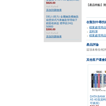
$920.00
【產品特點】
添加到購物車
DELI (得力) 金屬鑰匙櫃鑰匙
箱壁掛式汽車鑰匙管理箱子
在類別中尋找
鎖匙收納盒 標準款24位
50800
檔案處理用
$300.00
資料簿
檔案處理用
添加到購物車
產品評論
這項未有任何
其他客戶還會購
DATA BANK 
A5 40頁資
可插頁)