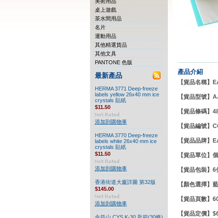
美術用品
桌上遊戲
茶水間用品
名片
運動用品
其他精選貨品
其他文具
PANTONE 色版
產品介紹
最新產品
【貨品名稱】EAS
HERMA 3771 Deep-freeze
labels yellow 26x40 mm ice
【貨品型號】
A
crystals 貼紙
$11.50
【貨品條碼】
4
添加到購物車
【貨品編號】CC
HERMA 3770 Deep-freeze
【貨品品牌】
E
labels white 26x40 mm ice
crystals 貼紙
$11.50
【貨品單位】
添加到購物車
【貨品包裝】6
香港街道大廈詳圖 第32版
【顏色選擇】藍/
$145.00
【貨品頁數】6
添加到購物車
【貨品定價】$6
金益山 CYS K-30 匙箱(30條)