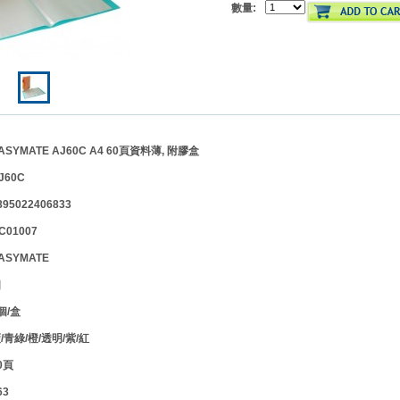
數量:
YMATE AJ60C A4 60頁資料薄, 附膠盒
J60C
895022406833
01007
ASYMATE
個
個/盒
青綠/橙/透明/紫/紅
0頁
3