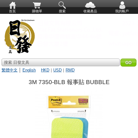
首頁
購物單
搜索
收藏產品
我的帳戶
搜索 日發文具
繁體中文
│
English
HKD
｜
USD
｜
RMD
3M 7350-BLB 報事貼 BUBBLE