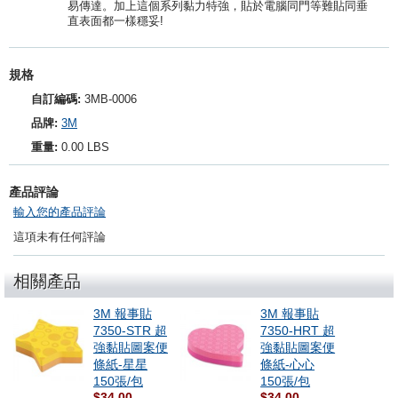
易傳達。加上這個系列黏力特強，貼於電腦同門等難貼同垂
直表面都一樣穩妥!
規格
自訂編碼:
3MB-0006
品牌:
3M
重量:
0.00 LBS
產品評論
輸入您的產品評論
這項未有任何評論
相關產品
3M 報事貼
3M 報事貼
7350-STR 超
7350-HRT 超
強黏貼圖案便
強黏貼圖案便
條紙-星星
條紙-心心
150張/包
150張/包
$34.00
$34.00