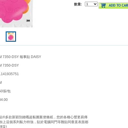
數量:
7350-DSY 報事貼 DAISY
7350-DSY
41935751
M
0張/包
.00
】
貼®多款新穎別緻嘅超黏圖案便條紙，您的各種心聲更易傳
加上這個系列黏力特強，貼於電腦同門等難貼同垂直表面都
穩妥!