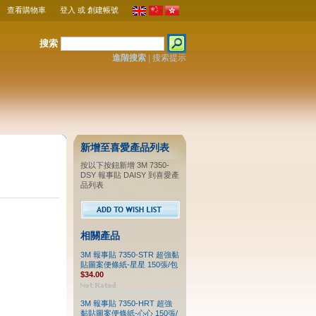
查看購物車
登入
或
創建帳號
搜索
進階搜索
|
搜索提示
新增至喜愛產品列表
按以下按鈕新增 3M 7350-
DSY 報事貼 DAISY 到喜愛產
品列表
相關產品
3M 報事貼 7350-STR 超強黏
貼圖案便條紙-星星 150張/包
$34.00
3M 報事貼 7350-HRT 超強
黏貼圖案便條紙-心心 150張/