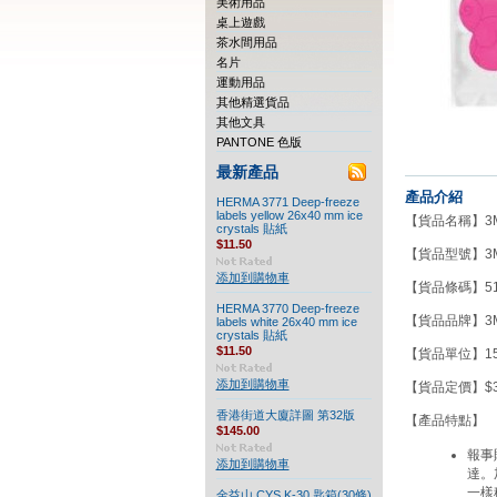
美術用品
桌上遊戲
茶水間用品
名片
運動用品
其他精選貨品
其他文具
PANTONE 色版
最新產品
產品介紹
HERMA 3771 Deep-freeze
labels yellow 26x40 mm ice
【貨品名稱】3M 
crystals 貼紙
$11.50
【貨品型號】3M 
添加到購物車
【貨品條碼】511
HERMA 3770 Deep-freeze
【貨品品牌】3
labels white 26x40 mm ice
crystals 貼紙
$11.50
【貨品單位】15
添加到購物車
【貨品定價】$34
香港街道大廈詳圖 第32版
【產品特點
$145.00
報事
添加到購物車
達。
一樣
金益山 CYS K-30 匙箱(30條)