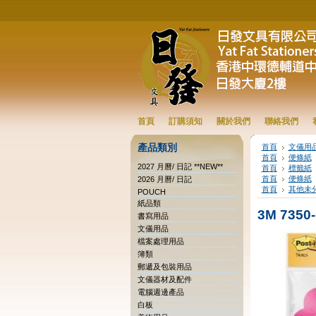
首頁
訂購須知
關於我們
聯絡我們
產品類別
首頁
文儀用
首頁
便條紙
2027 月曆/ 日記 **NEW**
首頁
標籤紙
首頁
便條紙
2026 月曆/ 日記
首頁
其他未
POUCH
紙品類
3M 7350
書寫用品
文儀用品
檔案處理用品
簿類
郵遞及包裝用品
文儀器材及配件
電腦週邊產品
白板