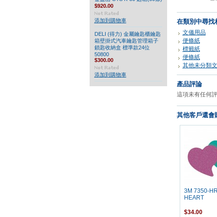
$920.00
添加到購物車
在類別中尋找
文儀用品
DELI (得力) 金屬鑰匙櫃鑰匙
便條紙
箱壁掛式汽車鑰匙管理箱子
鎖匙收納盒 標準款24位
標籤紙
50800
便條紙
$300.00
其他未分類
添加到購物車
產品評論
這項未有任何
其他客戶還會購
3M 7350-
HEART
$34.00