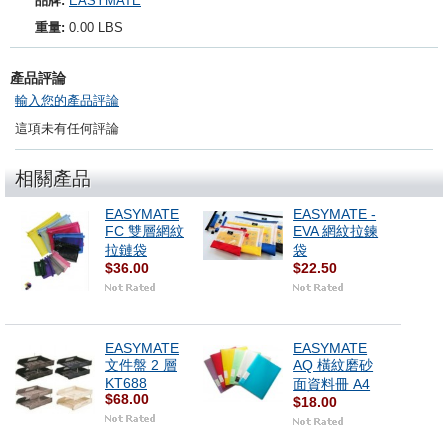
品牌:
EASYMATE
重量:
0.00 LBS
產品評論
輸入您的產品評論
這項未有任何評論
相關產品
EASYMATE
EASYMATE -
FC 雙層網紋
EVA 網紋拉鍊
拉鏈袋
袋
$36.00
$22.50
EASYMATE
EASYMATE
文件盤 2 層
AQ 橫紋磨砂
KT688
面資料冊 A4
$68.00
$18.00