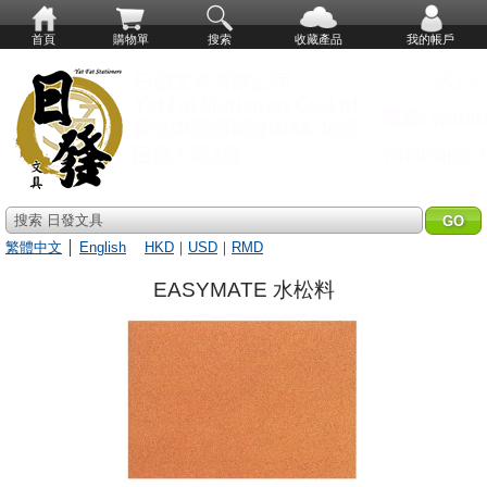
首頁
購物單
搜索
收藏產品
我的帳戶
搜索 日發文具
繁體中文
│
English
HKD
｜
USD
｜
RMD
EASYMATE 水松料