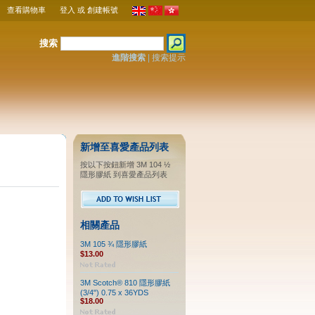
查看購物車
登入
或
創建帳號
搜索
進階搜索
|
搜索提示
新增至喜愛產品列表
按以下按鈕新增 3M 104 ½
隱形膠紙 到喜愛產品列表
相關產品
3M 105 ¾ 隱形膠紙
$13.00
3M Scotch® 810 隱形膠紙
(3/4") 0.75 x 36YDS
$18.00