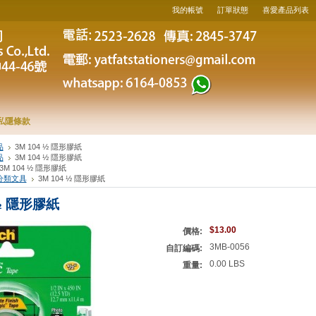
我的帳號
訂單狀態
喜愛產品列表
私隱條款
品
3M 104 ½ 隱形膠紙
品
3M 104 ½ 隱形膠紙
3M 104 ½ 隱形膠紙
分類文具
3M 104 ½ 隱形膠紙
 ½ 隱形膠紙
$13.00
價格:
3MB-0056
自訂編碼:
0.00 LBS
重量: