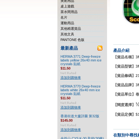
美術用品
桌上遊戲
茶水間用品
名片
運動用品
其他精選貨品
其他文具
PANTONE 色版
最新產品
產品介紹
HERMA 3771 Deep-freeze
【貨品名稱】3M
labels yellow 26x40 mm ice
crystals 貼紙
【貨品型號】3M
$11.50
【貨品條碼】212
添加到購物車
【貨品品牌】
3
HERMA 3770 Deep-freeze
labels white 26x40 mm ice
crystals 貼紙
【貨品單位】
$11.50
【闊度選擇】
添加到購物車
【貨品定價】$13
香港街道大廈詳圖 第32版
$145.00
添加到購物車
在類別中尋找
金益山 CYS K-30 匙箱(30條)