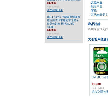
文儀用品
$920.00
黏貼用品
添加到購物車
膠紙
其他未分類
DELI (得力) 金屬鑰匙櫃鑰匙
箱壁掛式汽車鑰匙管理箱子
鎖匙收納盒 標準款24位
產品評論
50800
這項未有任何
$300.00
添加到購物車
其他客戶還會購
3M 105 ¾
$13.00
添加到購物