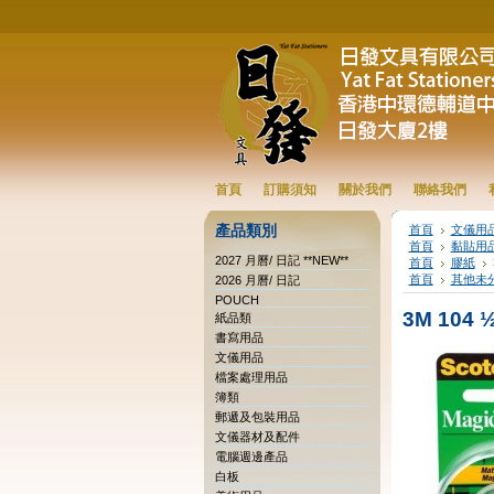
首頁
訂購須知
關於我們
聯絡我們
產品類別
首頁
文儀用
首頁
黏貼用
2027 月曆/ 日記 **NEW**
首頁
膠紙
首頁
其他未
2026 月曆/ 日記
POUCH
3M 104
紙品類
書寫用品
文儀用品
檔案處理用品
簿類
郵遞及包裝用品
文儀器材及配件
電腦週邊產品
白板