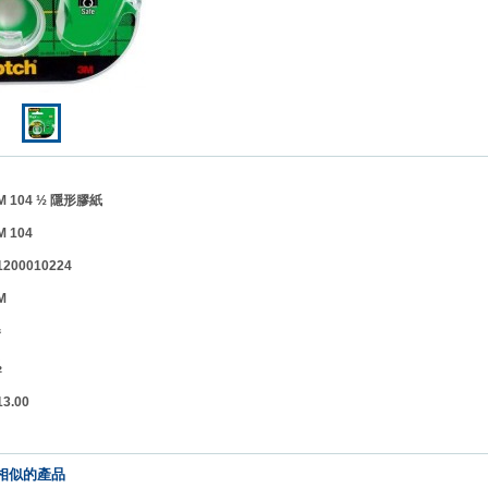
 104 ½ 隱形膠紙
 104
00010224
M
卷
½
.00
相似的產品