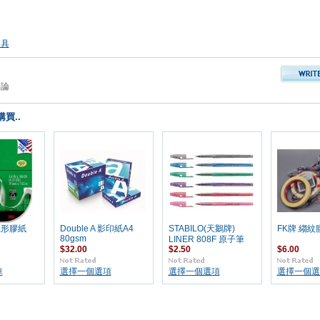
文具
評論
買..
 隱形膠紙
Double A 影印紙A4
STABILO(天鵝牌)
FK牌 縐紋
80gsm
LINER 808F 原子筆
$32.00
$2.50
$6.00
車
選擇一個選項
選擇一個選項
選擇一個選