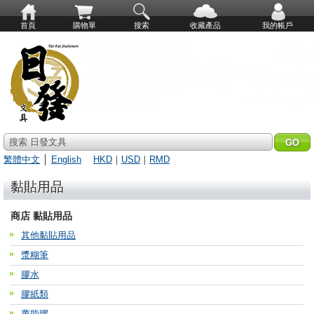
首頁
購物單
搜索
收藏產品
我的帳戶
搜索 日發文具
繁體中文
│
English
HKD
｜
USD
｜
RMD
黏貼用品
商店 黏貼用品
其他黏貼用品
漿糊筆
膠水
膠紙類
萬能膠