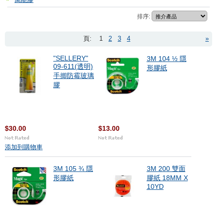
排序:
頁:
1
2
3
4
»
"SELLERY"
3M 104 ½ 隱
09-611(透明)
形膠紙
手揤防霉玻璃
膠
$30.00
$13.00
添加到購物車
3M 105 ¾ 隱
3M 200 雙面
形膠紙
膠紙 18MM X
10YD