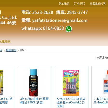
我的帳號
訂單狀態
喜愛產品列表
私隱條款
品
黏貼用品
膠水
排序:
09-611(透
3M 6065 噴膠 (可重覆
AMOS GCF10B5 咭裝
ELMER'S 
玻璃膠
撕貼) 290G (新裝)
金粉膠水 (Confetti) (5
漿(4oz/118
支裝)