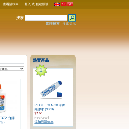
查看購物車
登入
或
創建帳號
搜索
進階搜索
|
搜索提示
熱賣產品
1
PILOT EGLN-30 海綿
頭膠水 (30ml)
$7.50
E372 白膠
添加到購物車
ml)