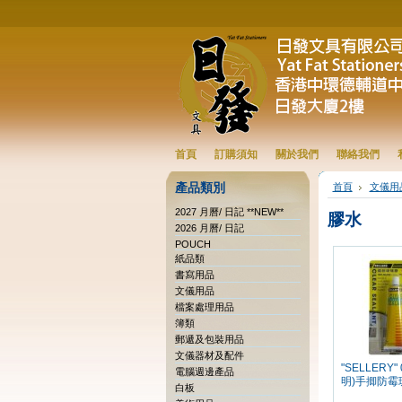
首頁
訂購須知
關於我們
聯絡我們
產品類別
首頁
文儀用
2027 月曆/ 日記 **NEW**
膠水
2026 月曆/ 日記
POUCH
紙品類
書寫用品
文儀用品
檔案處理用品
簿類
郵遞及包裝用品
文儀器材及配件
"SELLERY" 
電腦週邊產品
明)手揤防霉
白板