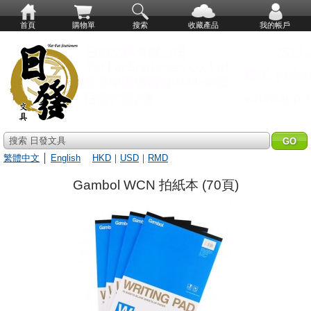
首頁
購物單
搜索
收藏產品
我的帳戶
搜索 日發文具
繁體中文
│
English
HKD
｜
USD
｜
RMD
Gambol WCN 拍紙本 (70頁)