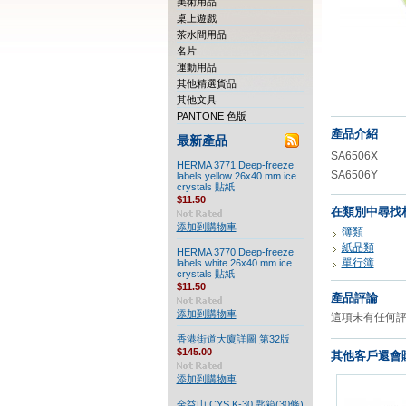
美術用品
桌上遊戲
茶水間用品
名片
運動用品
其他精選貨品
其他文具
PANTONE 色版
產品介紹
最新產品
SA6506X
HERMA 3771 Deep-freeze
SA6506Y
labels yellow 26x40 mm ice
crystals 貼紙
$11.50
在類別中尋找
添加到購物車
簿類
紙品類
HERMA 3770 Deep-freeze
單行簿
labels white 26x40 mm ice
crystals 貼紙
$11.50
產品評論
添加到購物車
這項未有任何
香港街道大廈詳圖 第32版
$145.00
其他客戶還會購
添加到購物車
金益山 CYS K-30 匙箱(30條)