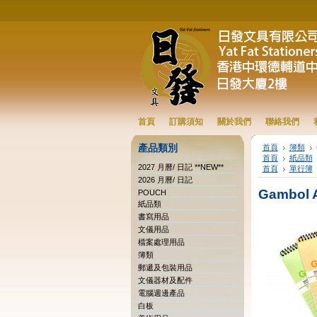
首頁
訂購須知
關於我們
聯絡我們
產品類別
首頁
簿類
首頁
紙品類
2027 月曆/ 日記 **NEW**
首頁
單行簿
2026 月曆/ 日記
Gambol
POUCH
紙品類
書寫用品
文儀用品
檔案處理用品
簿類
郵遞及包裝用品
文儀器材及配件
電腦週邊產品
白板