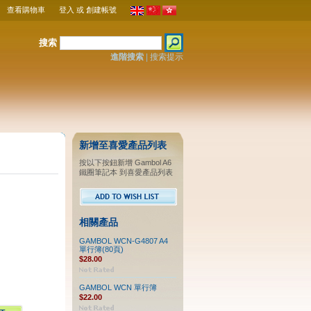
查看購物車
登入
或
創建帳號
搜索
進階搜索
|
搜索提示
新增至喜愛產品列表
按以下按鈕新增 Gambol A6
鐵圈筆記本 到喜愛產品列表
相關產品
GAMBOL WCN-G4807 A4
單行簿(80頁)
$28.00
GAMBOL WCN 單行簿
$22.00