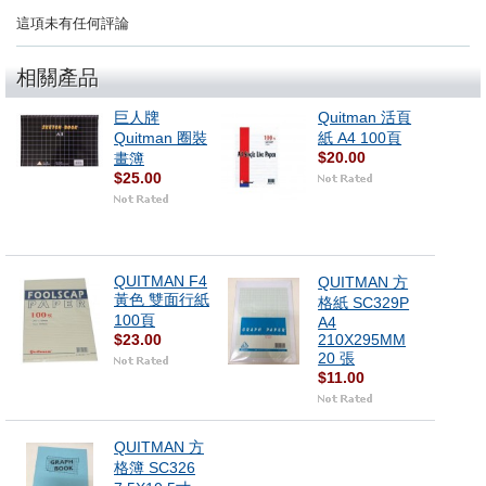
這項未有任何評論
相關產品
巨人牌
Quitman 活頁
Quitman 圈裝
紙 A4 100頁
$20.00
畫簿
$25.00
QUITMAN F4
QUITMAN 方
黃色 雙面行紙
格紙 SC329P
100頁
A4
$23.00
210X295MM
20 張
$11.00
QUITMAN 方
格簿 SC326