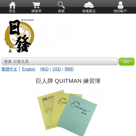
首頁
購物單
搜索
收藏產品
我的帳戶
搜索 日發文具
繁體中文
│
English
HKD
｜
USD
｜
RMD
巨人牌 QUITMAN 練習簿